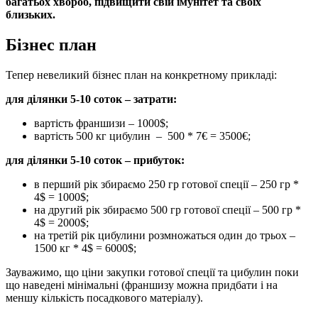
багатьох хвороб, підвищити свій імунітет та своїх
близьких.
Бізнес план
Тепер невеликий бізнес план на конкретному прикладі:
для ділянки 5-10 соток – затрати:
вартість франшизи – 1000$;
вартість 500 кг цибулин – 500 * 7€ = 3500€;
для ділянки 5-10 соток – прибуток:
в перший рік збираємо 250 гр готової спеції – 250 гр *
4$ = 1000$;
на другий рік збираємо 500 гр готової спеції – 500 гр *
4$ = 2000$;
на третій рік цибулини розмножаться один до трьох –
1500 кг * 4$ = 6000$;
Зауважимо, що ціни закупки готової спеції та цибулин поки
що наведені мінімальні (франшизу можна придбати і на
меншу кількість посадкового матеріалу).