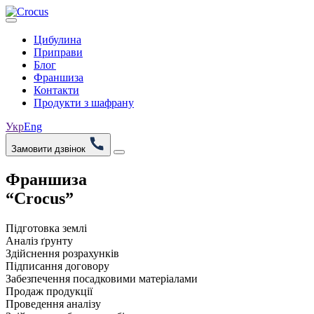
Цибулина
Приправи
Блог
Франшиза
Контакти
Продукти з шафрану
Укр
Eng
Замовити дзвінок
Франшиза
“Crocus”
Підготовка землі
Аналіз ґрунту
Здійснення розрахунків
Підписання договору
Забезпечення посадковими матеріалами
Продаж продукції
Проведення аналізу