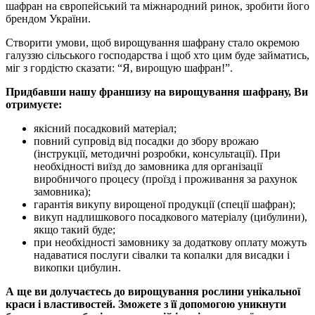
шафран на європейський та міжнародний ринок, зробити його
брендом України.
Створити умови, щоб вирощування шафрану стало окремою
галуззю сільського господарства і щоб хто цим буде займатись,
міг з гордістю сказати: “Я, вирощую шафран!”.
Придбавши нашу франшизу на вирощування шафрану, Ви
отримуєте:
якісний посадковий матеріал;
повний супровід від посадки до збору врожаю
(інструкції, методичні розробки, консультації). При
необхідності виїзд до замовника для організації
виробничого процесу (проїзд і проживання за рахунок
замовника);
гарантія викупу вирощеної продукції (спеції шафран);
викуп надлишкового посадкового матеріалу (цибулини),
якщо такий буде;
при необхідності замовнику за додаткову оплату можуть
надаватися послуги сівалки та копалки для висадки і
викопки цибулин.
А ще ви долучаєтесь до вирощування рослини унікальної
краси і властивостей. Зможете з її допомогою уникнути