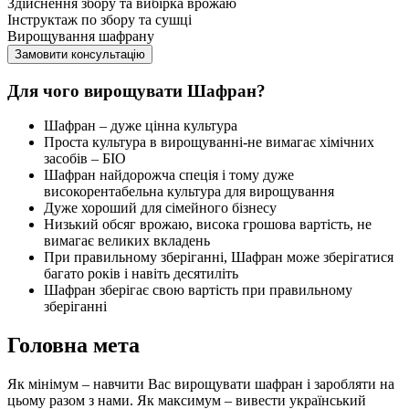
Здійснення збору та вибірка врожаю
Інструктаж по збору та сушці
Вирощування шафрану
Замовити консультацію
Для чого вирощувати Шафран?
Шафран – дуже цінна культура
Проста культура в вирощуванні-не вимагає хімічних
засобів – БIO
Шафран найдорожча спеція і тому дуже
високорентабельна культура для вирощування
Дуже хороший для сімейного бізнесу
Низький обсяг врожаю, висока грошова вартість, не
вимагає великих вкладень
При правильному зберіганні, Шафран може зберігатися
багато років і навіть десятиліть
Шафран зберігає свою вартість при правильному
зберіганні
Головна мета
Як мінімум – навчити Вас вирощувати шафран і заробляти на
цьому разом з нами. Як максимум – вивести український