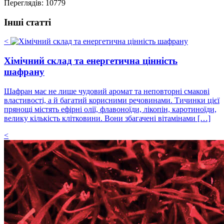
Переглядів: 10779
Інші статті
<
Хімічний склад та енергетична цінність
шафрану
Шафран має не лише чудовий аромат та неповторні смакові
властивості, а й багатий корисними речовинами. Тичинки цієї
прянощі містять ефірні олії, флавоноїди, лікопін, каротиноїди,
велику кількість клітковини. Вони збагачені вітамінами […]
<