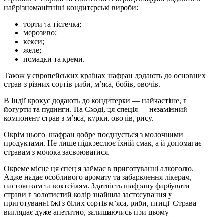
найрізноманітніші кондитерські вироби:
торти та тістечка;
морозиво;
кекси;
желе;
помадки та креми.
Також у європейських країнах шафран додають до основних
страв з різних сортів риби, м’яса, бобів, овочів.
В Індії крокус додають до кондитерки — найчастіше, в
йогурти та пудинги. На Сході, ця спеція — незамінний
компонент страв з м’яса, курки, овочів, рису.
Окрім цього, шафран добре поєднується з молочними
продуктами. Не лише підкреслює їхній смак, а й допомагає
стравам з молока засвоюватися.
Окреме місце ця спеція займає в приготуванні алкоголю.
Адже надає особливого аромату та забарвлення лікерам,
настоянкам та коктейлям. Здатність шафрану фарбувати
страви в золотистий колір знайшла застосування у
приготуванні їжі з білих сортів м’яса, риби, птиці. Страва
виглядає дуже апетитно, залишаючись при цьому