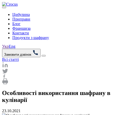
Цибулина
Приправи
Блог
Франшиза
Контакти
Продукти з шафрану
Укр
Eng
Замовити дзвінок
Всі статті
Особливості використання шафрану в
кулінарії
23.10.2021