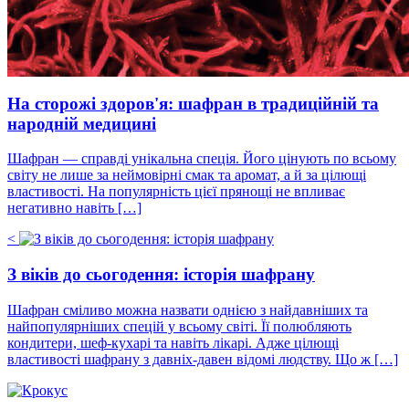
На сторожі здоров'я: шафран в традиційній та
народній медицині
Шафран — справді унікальна спеція. Його цінують по всьому
світу не лише за неймовірні смак та аромат, а й за цілющі
властивості. На популярність цієї прянощі не впливає
негативно навіть […]
<
З віків до сьогодення: історія шафрану
Шафран сміливо можна назвати однією з найдавніших та
найпопулярніших спецій у всьому світі. Її полюбляють
кондитери, шеф-кухарі та навіть лікарі. Адже цілющі
властивості шафрану з давніх-давен відомі людству. Що ж […]