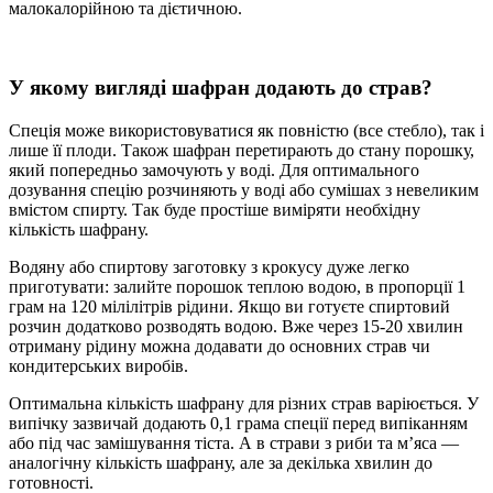
малокалорійною та дієтичною.
У якому вигляді шафран додають до страв?
Спеція може використовуватися як повністю (все стебло), так і
лише її плоди. Також шафран перетирають до стану порошку,
який попередньо замочують у воді. Для оптимального
дозування спецію розчиняють у воді або сумішах з невеликим
вмістом спирту. Так буде простіше виміряти необхідну
кількість шафрану.
Водяну або спиртову заготовку з крокусу дуже легко
приготувати: залийте порошок теплою водою, в пропорції 1
грам на 120 мілілітрів рідини. Якщо ви готуєте спиртовий
розчин додатково розводять водою. Вже через 15-20 хвилин
отриману рідину можна додавати до основних страв чи
кондитерських виробів.
Оптимальна кількість шафрану для різних страв варіюється. У
випічку зазвичай додають 0,1 грама спеції перед випіканням
або під час замішування тіста. А в страви з риби та м’яса —
аналогічну кількість шафрану, але за декілька хвилин до
готовності.