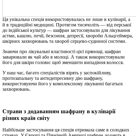
Ця унікальна спеція використовувалась не лише в кулінарії, а
й в традиційні медицині. Протягом тисячоліть — від перської
до індійської культур — шафран застосовували для лікування
астми, кашлю, печії, безсоння, депресії, хвороби Альцгеймера,
шкірних захворювань та хвороб серцево-судинної системи.
Знаючи про лікувальні властивості цієї прянощі, шафран
заварювали як чай або в молоці. А також використовували
його для шкіри голови: щоб зменшити випадіння волосся.
У наш час, багато спеціалістів вірять у заспокійливу,
протизапальну та антидепресивну дію шафрану,
використовуючи його у комплексному лікуванні багатьох
захворювань.
Страви з додаванням шафрану в кулінарії
різних країн світу
Найбільше застосування ця спеція отримала саме в солодких
стравах. У Європі та Північній Америці шафран додають в