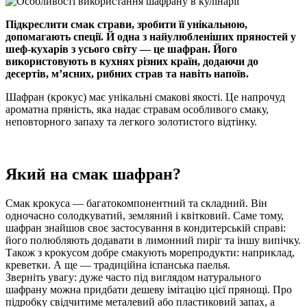
Підкреслити смак страви, зробити її унікальною,
допомагають спеції. Й одна з найулюбленіших пряностей у
шеф-кухарів з усього світу — це шафран. Його
використовують в кухнях різних країн, додаючи до
десертів, м’ясних, рибних страв та навіть напоїв.
Шафран (крокус) має унікальні смакові якості. Це напрочуд
ароматна пряність, яка надає стравам особливого смаку,
неповторного запаху та легкого золотистого відтінку.
Який на смак шафран?
Смак крокуса — багатокомпонентний та складний. Він
одночасно солодкуватий, земляний і квітковий. Саме тому,
шафран знайшов своє застосування в кондитерській справі:
його полюбляють додавати в лимонний пиріг та іншу випічку.
Також з крокусом добре смакують морепродукти: наприклад,
креветки. А ще — традиційна іспанська паелья.
Зверніть увагу: дуже часто під виглядом натурального
шафрану можна придбати дешеву імітацію цієї прянощі. Про
підробку свідчитиме металевий або пластиковий запах, а